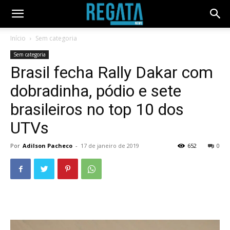
Início
Sem categoria
Sem categoria
Brasil fecha Rally Dakar com
dobradinha, pódio e sete
brasileiros no top 10 dos
UTVs
Por
Adilson Pacheco
-
17 de janeiro de 2019
652
0