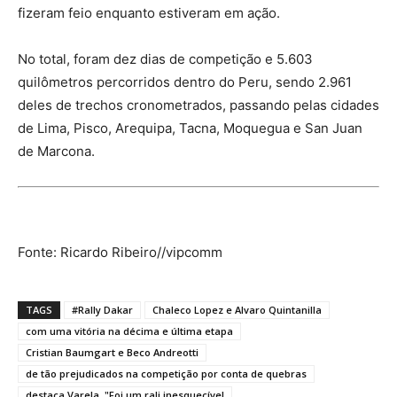
fizeram feio enquanto estiveram em ação.
No total, foram dez dias de competição e 5.603
quilômetros percorridos dentro do Peru, sendo 2.961
deles de trechos cronometrados, passando pelas cidades
de Lima, Pisco, Arequipa, Tacna, Moquegua e San Juan
de Marcona.
Fonte: Ricardo Ribeiro//vipcomm
TAGS
#Rally Dakar
Chaleco Lopez e Alvaro Quintanilla
com uma vitória na décima e última etapa
Cristian Baumgart e Beco Andreotti
de tão prejudicados na competição por conta de quebras
destaca Varela. "Foi um rali inesquecível