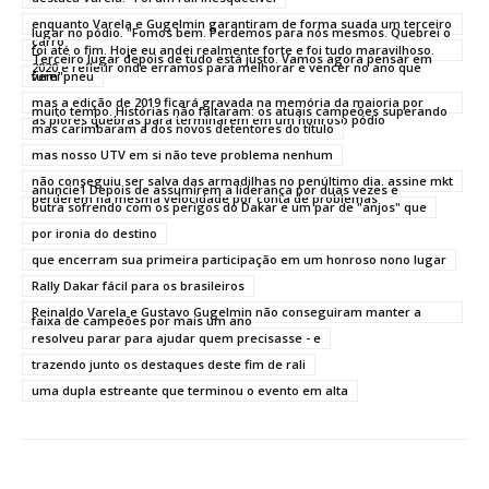
enquanto Varela e Gugelmin garantiram de forma suada um terceiro
lugar no pódio. "Fomos bem. Perdemos para nós mesmos. Quebrei o
carro
foi até o fim. Hoje eu andei realmente forte e foi tudo maravilhoso.
Terceiro lugar depois de tudo está justo. Vamos agora pensar em
2020 e refletir onde erramos para melhorar e vencer no ano que
vem"
furei pneu
mas a edição de 2019 ficará gravada na memória da maioria por
muito tempo. Histórias não faltaram: os atuais campeões superando
as piores quebras para terminarem em um honroso pódio
mas carimbaram a dos novos detentores do título
mas nosso UTV em si não teve problema nenhum
não conseguiu ser salva das armadilhas no penúltimo dia. assine mkt
anuncie1 Depois de assumirem a liderança por duas vezes e
perderem na mesma velocidade por conta de problemas
outra sofrendo com os perigos do Dakar e um par de "anjos" que
por ironia do destino
que encerram sua primeira participação em um honroso nono lugar
Rally Dakar fácil para os brasileiros
Reinaldo Varela e Gustavo Gugelmin não conseguiram manter a
faixa de campeões por mais um ano
resolveu parar para ajudar quem precisasse - e
trazendo junto os destaques deste fim de rali
uma dupla estreante que terminou o evento em alta