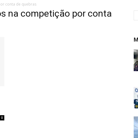
por conta de quebras
os na competição por conta
M
0