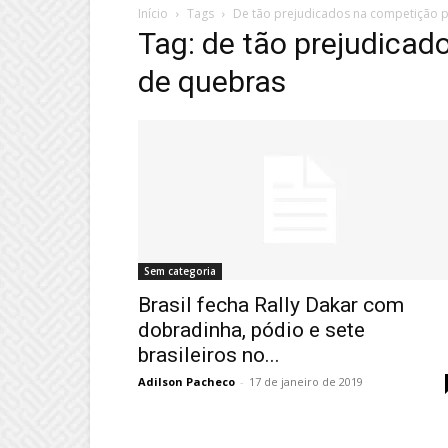
Início
Tags
De tão prejudicados na competição 
Tag: de tão prejudicad
de quebras
Sem categoria
Brasil fecha Rally Dakar com
dobradinha, pódio e sete
brasileiros no...
Adilson Pacheco
-
17 de janeiro de 2019