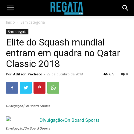
Início
Sem categoria
Sem categoria
Elite do Squash mundial
entram em quadra no Qatar
Classic 2018
Por
Adilson Pacheco
-
29 de outubro de 2018
678
0
Divulgação/On Board Sports
Divulgação/On Board Sports