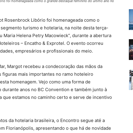
ório foi homenageada como o grande destaque feminino do último ano no
ot Rosenbrock Libório foi homenageada como o
segmento turismo e hotelaria, na noite desta terça-
féu Maria Helena Petry Macowieck”, durante a abertura
oteleiros – Encatho & Exprotel. O evento ocorreu
idades, empresários e profissionais do meio.
Mar, Margot recebeu a condecoração das mãos da
 figuras mais importantes no ramo hoteleiro
er esta homenagem. Vejo como uma forma de
 durante anos no BC Convention e também junto à
a que estamos no caminho certo e serve de incentivo
s da hotelaria brasileira, o Encontro segue até a
 em Florianópolis, apresentando o que há de novidade