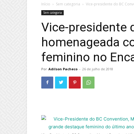
Início
Sem categoria
Vice-presidente do BC Con
Sem categoria
Vice-presidente 
homenageada c
feminino no Enca
Por
Adilson Pacheco
-
26 de julho de 2018