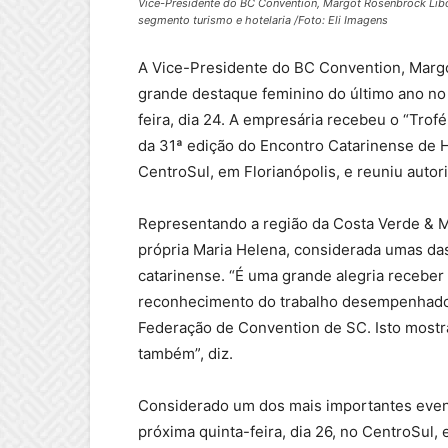
Vice-Presidente do BC Convention, Margot Rosenbrock Lib
segmento turismo e hotelaria /Foto: Eli Imagens
A Vice-Presidente do BC Convention, Marg
grande destaque feminino do último ano no 
feira, dia 24. A empresária recebeu o “Tro
da 31ª edição do Encontro Catarinense de H
CentroSul, em Florianópolis, e reuniu autor
Representando a região da Costa Verde & 
própria Maria Helena, considerada umas das
catarinense. “É uma grande alegria receb
reconhecimento do trabalho desempenhado
Federação de Convention de SC. Isto mostr
também”, diz.
Considerado um dos mais importantes evento
próxima quinta-feira, dia 26, no CentroSul,