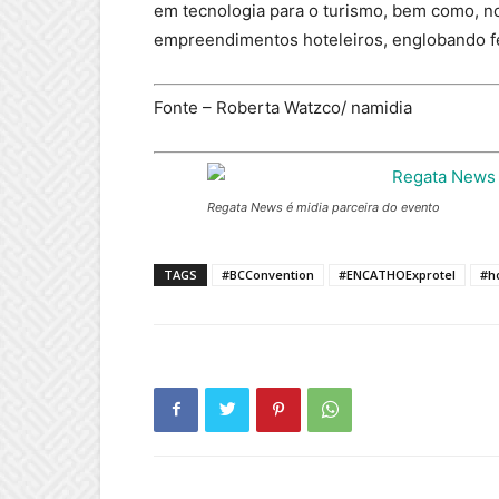
em tecnologia para o turismo, bem como, 
empreendimentos hoteleiros, englobando feir
Fonte – Roberta Watzco/ namidia
Regata News é midia parceira do evento
TAGS
#BCConvention
#ENCATHOExprotel
#h