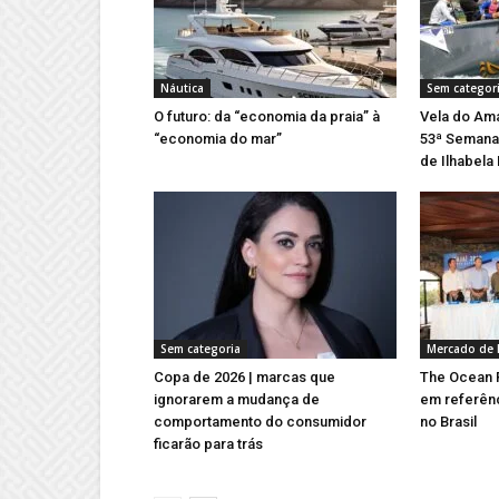
Náutica
Sem categor
O futuro: da “economia da praia” à
Vela do Ama
“economia do mar”
53ª Semana 
de Ilhabela
Sem categoria
Mercado de 
Copa de 2026 | marcas que
The Ocean R
ignorarem a mudança de
em referên
comportamento do consumidor
no Brasil
ficarão para trás