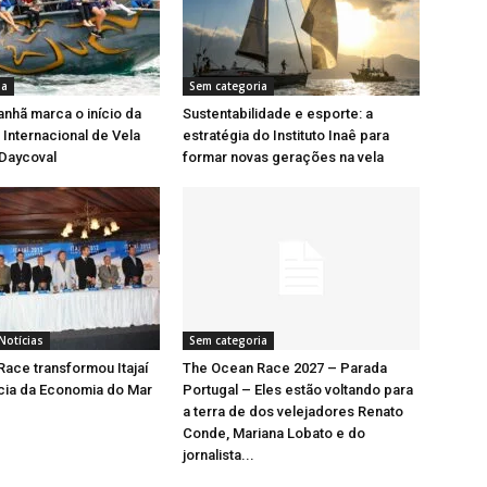
ia
Sem categoria
nhã marca o início da
Sustentabilidade e esporte: a
Internacional de Vela
estratégia do Instituto Inaê para
 Daycoval
formar novas gerações na vela
Notícias
Sem categoria
ace transformou Itajaí
The Ocean Race 2027 – Parada
cia da Economia do Mar
Portugal – Eles estão voltando para
a terra de dos velejadores Renato
Conde, Mariana Lobato e do
jornalista...