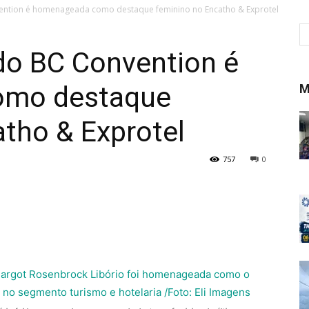
vention é homenageada como destaque feminino no Encatho & Exprotel
do BC Convention é
omo destaque
M
tho & Exprotel
757
0