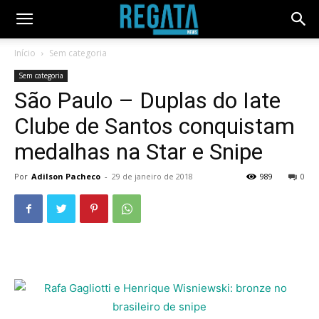
Início
Sem categoria
Sem categoria
São Paulo – Duplas do Iate
Clube de Santos conquistam
medalhas na Star e Snipe
Por
Adilson Pacheco
-
29 de janeiro de 2018
989
0