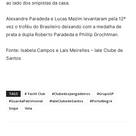
ao lado dos snipistas da casa.
Alexandre Paradeda e Lucas Mazim levantaram pela 12ª
vez o troféu do Brasileiro deixando com a medalha de
prata a dupla Roberto Paradeda e Phillip Grochtman.
Fonte: Isabela Campos e Lais Meirelles – Iate Clube de
Santos
TAGS
# Yacht Club
#ClubedosJangadeiros
#GrupoGP
#GuardaPatrimonial
#IateClubedeSantos
#PortoAlegre
Snipe
Vela