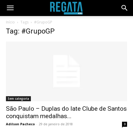
Início
Tags
#GrupoGP
Tag: #GrupoGP
Sem categoria
São Paulo – Duplas do Iate Clube de Santos
conquistam medalhas...
Adilson Pacheco
-
29 de janeiro de 2018
0