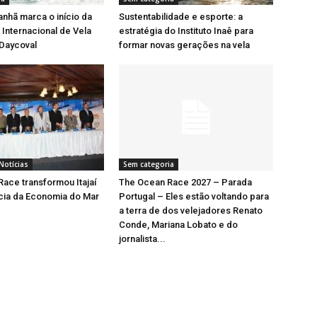
nhã marca o início da
Sustentabilidade e esporte: a
Internacional de Vela
estratégia do Instituto Inaê para
 Daycoval
formar novas gerações na vela
Notícias
Sem categoria
ace transformou Itajaí
The Ocean Race 2027 – Parada
cia da Economia do Mar
Portugal – Eles estão voltando para
a terra de dos velejadores Renato
Conde, Mariana Lobato e do
jornalista...