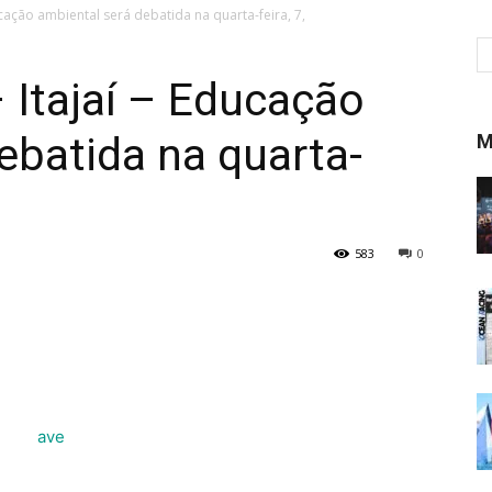
cação ambiental será debatida na quarta-feira, 7,
 Itajaí – Educação
ebatida na quarta-
M
583
0