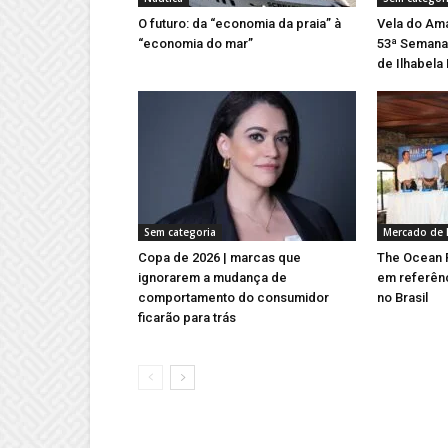
O futuro: da “economia da praia” à
Vela do Ama
“economia do mar”
53ª Semana 
de Ilhabela
Sem categoria
Mercado de 
Copa de 2026 | marcas que
The Ocean R
ignorarem a mudança de
em referên
comportamento do consumidor
no Brasil
ficarão para trás