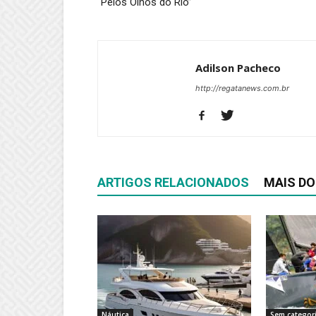
“Pelos Olhos do Rio”
Adilson Pacheco
http://regatanews.com.br
ARTIGOS RELACIONADOS
MAIS DO
Náutica
Sem categor