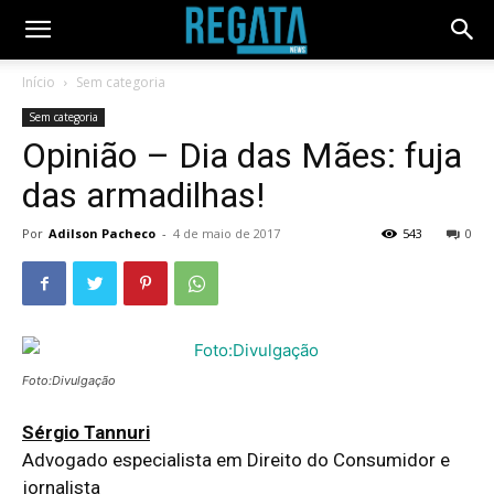
Início
Sem categoria
Sem categoria
Opinião – Dia das Mães: fuja
das armadilhas!
Por
Adilson Pacheco
-
4 de maio de 2017
543
0
Foto:Divulgação
Sérgio Tannuri
Advogado especialista em Direito do Consumidor e
jornalista