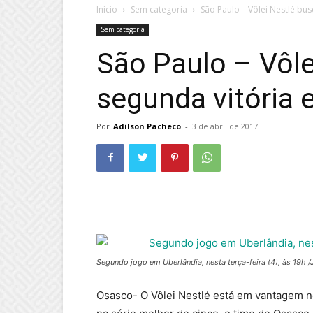
Início
Sem categoria
São Paulo – Vôlei Nestlé bu
Sem categoria
São Paulo – Vôle
segunda vitória 
Por
Adilson Pacheco
-
3 de abril de 2017
Segundo jogo em Uberlândia, nesta terça-feira (4), às 19h 
Osasco- O Vôlei Nestlé está em vantagem no