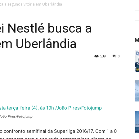
sca a segunda vitória em Uberlândia
i Nestlé busca a
em Uberlândia
M
539
0
/João Pires/Fotojump
 confronto semifinal da Superliga 2016/17. Com 1 a 0