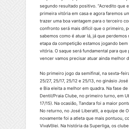
segundo resultado positivo. “Acredito que 
primeira vitória em casa e agora faremos u
trazer uma boa vantagem para o terceiro 
confronto será mais difícil que o primeiro, 
sabemos como é atuar lá, já que perdemos n
etapa da competição estamos jogando bem 
vitória. O saque será fundamental para que
vencer vamos precisar atuar ainda melhor do
No primeiro jogo da semifinal, na sexta-feira
25/27, 25/17, 25/12 e 25/13, no ginásio Jos
e Bia eleita a melhor em quadra. Na fase de
Dentil/Praia Clube, no primeiro turno, em Ub
17/15). Na ocasião, Tandara foi a maior pont
No returno, no José Liberatti, a equipe de 
novamente foi a atleta que mais pontuou, co
VivaVôlei. Na história da Superliga, os club