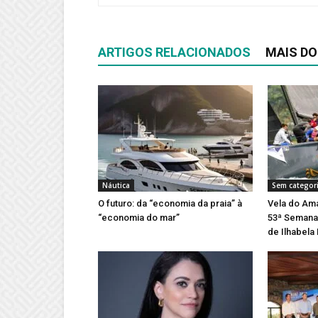
ARTIGOS RELACIONADOS
MAIS DO
Náutica
Sem categor
O futuro: da “economia da praia” à
Vela do Ama
“economia do mar”
53ª Semana 
de Ilhabela