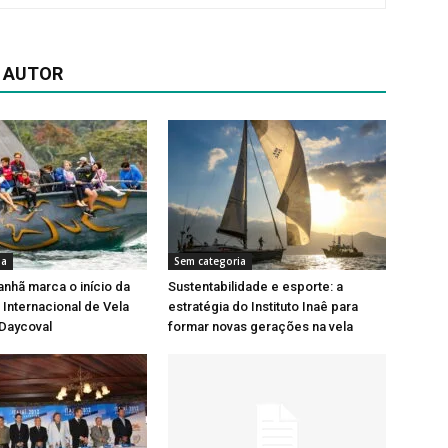
 AUTOR
ia
Sem categoria
nhã marca o início da
Sustentabilidade e esporte: a
Internacional de Vela
estratégia do Instituto Inaê para
 Daycoval
formar novas gerações na vela