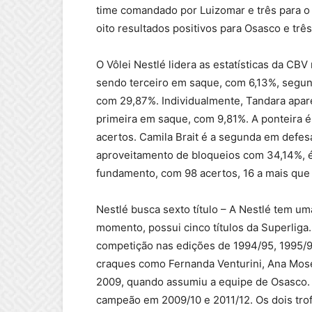
time comandado por Luizomar e três para o
oito resultados positivos para Osasco e três
O Vôlei Nestlé lidera as estatísticas da CB
sendo terceiro em saque, com 6,13%, segun
com 29,87%. Individualmente, Tandara apa
primeira em saque, com 9,81%. A ponteira 
acertos. Camila Brait é a segunda em defes
aproveitamento de bloqueios com 34,14%, é
fundamento, com 98 acertos, 16 a mais que
Nestlé busca sexto título – A Nestlé tem uma 
momento, possui cinco títulos da Superliga
competição nas edições de 1994/95, 1995/9
craques como Fernanda Venturini, Ana Mose
2009, quando assumiu a equipe de Osasco. N
campeão em 2009/10 e 2011/12. Os dois tr