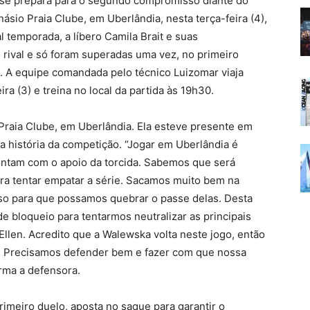
o se prepara para o segundo compromisso diante do
násio Praia Clube, em Uberlândia, nesta terça-feira (4),
 temporada, a líbero Camila Brait e suas
rival e só foram superadas uma vez, no primeiro
a. A equipe comandada pelo técnico Luizomar viaja
a (3) e treina no local da partida às 19h30.
 Praia Clube, em Uberlândia. Ela esteve presente em
a história da competição. “Jogar em Uberlândia é
contam com o apoio da torcida. Sabemos que será
ra tentar empatar a série. Sacamos muito bem na
isso para que possamos quebrar o passe delas. Desta
 bloqueio para tentarmos neutralizar as principais
 Ellen. Acredito que a Walewska volta neste jogo, então
s. Precisamos defender bem e fazer com que nossa
irma a defensora.
rimeiro duelo, aposta no saque para garantir o