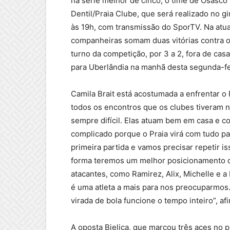
na série melhor de cinco, o time de Osasc
Dentil/Praia Clube, que será realizado no gi
às 19h, com transmissão do SporTV. Na atual
companheiras somam duas vitórias contra o 
turno da competição, por 3 a 2, fora de cas
para Uberlândia na manhã desta segunda-feir
Camila Brait está acostumada a enfrentar o
todos os encontros que os clubes tiveram n
sempre difícil. Elas atuam bem em casa e 
complicado porque o Praia virá com tudo pa
primeira partida e vamos precisar repetir 
forma teremos um melhor posicionamento de
atacantes, como Ramirez, Alix, Michelle e a
é uma atleta a mais para nos preocuparmo
virada de bola funcione o tempo inteiro”, af
A oposta Bjelica, que marcou três aces no p