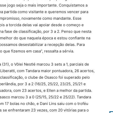
esse jogo seja o mais importante. Conquistamos a
ma partida como visitante e queremos vencer para
compromisso, novamente como mandante. Esse
pois a torcida delas vai apoiar desde o começo e
a fase de classificação, por 3 a 2. Penso que nesta
melhor do que naquela época e estou confiante na
 possamos desestabilizar a recepção delas. Para
 que fizemos em casa”, ressalta a sérvia.
 (31), o Vôlei Nestlé marcou 3 sets a 1, parciais de
é Liberatti, com Tandara maior pontuadora, 26 acertos,
 classificação, o clube de Osasco foi superado pelo
erlândia, por 3 a 2 (16/25, 25/22, 23/25, 25/21 e
uadora, com 23 acertos, e Ellen a melhor da partida.
Osasco marcou 3 a 0 (25/15, 25/22 e 25/22). Tandara
m 17 bolas no chão, e Dani Lins saiu com o troféu
es se enfrentaram 23 vezes, com 20 vitórias para o