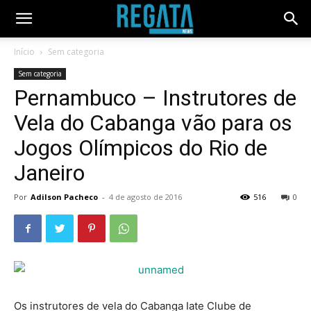
Início
Sem categoria
Sem categoria
Pernambuco – Instrutores de
Vela do Cabanga vão para os
Jogos Olímpicos do Rio de
Janeiro
Por
Adilson Pacheco
-
4 de agosto de 2016
516
0
Os instrutores de vela do Cabanga Iate Clube de