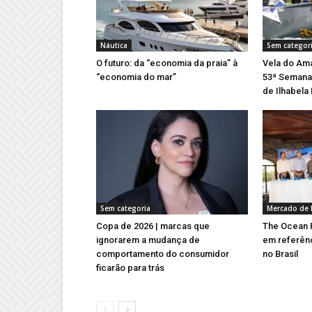
Náutica
Sem categor
O futuro: da “economia da praia” à
Vela do Ama
“economia do mar”
53ª Semana 
de Ilhabela
Sem categoria
Mercado de 
Copa de 2026 | marcas que
The Ocean R
ignorarem a mudança de
em referên
comportamento do consumidor
no Brasil
ficarão para trás