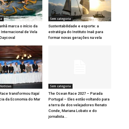
ia
Sem categoria
nhã marca o início da
Sustentabilidade e esporte: a
Internacional de Vela
estratégia do Instituto Inaê para
 Daycoval
formar novas gerações na vela
Notícias
Sem categoria
ace transformou Itajaí
The Ocean Race 2027 – Parada
cia da Economia do Mar
Portugal – Eles estão voltando para
a terra de dos velejadores Renato
Conde, Mariana Lobato e do
jornalista...