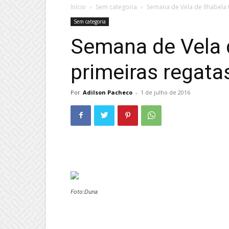
Início
Sem categoria
Semana de Vela de Ilhabela
Sem categoria
Semana de Vela 
primeiras regat
Por
Adilson Pacheco
-
1 de julho de 2016
Foto:Duna