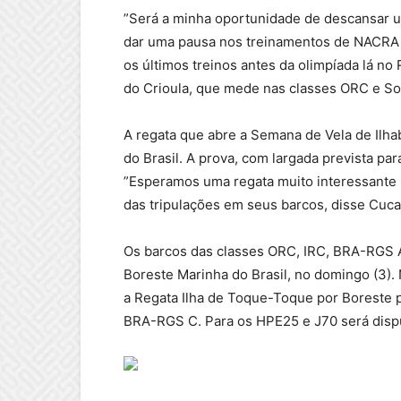
”Será a minha oportunidade de descansar u
dar uma pausa nos treinamentos de NACRA c
os últimos treinos antes da olimpíada lá n
do Crioula, que mede nas classes ORC e So
A regata que abre a Semana de Vela de Ilha
do Brasil. A prova, com largada prevista pa
”Esperamos uma regata muito interessante l
das tripulações em seus barcos, disse Cuca
Os barcos das classes ORC, IRC, BRA-RGS A
Boreste Marinha do Brasil, no domingo (3)
a Regata Ilha de Toque-Toque por Boreste p
BRA-RGS C. Para os HPE25 e J70 será dispu