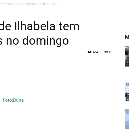
 tem primeiras regatas no domingo
de Ilhabela tem
as no domingo
M
664
0