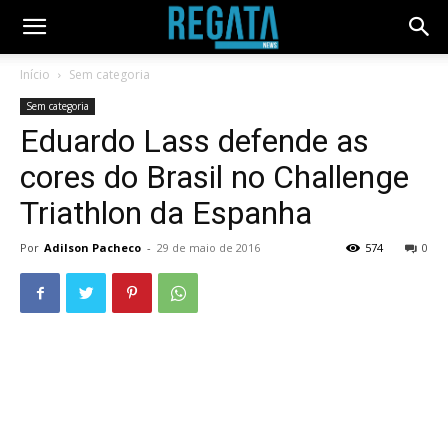
Início
Sem categoria
Sem categoria
Eduardo Lass defende as
cores do Brasil no Challenge
Triathlon da Espanha
Por
Adilson Pacheco
-
29 de maio de 2016
574
0