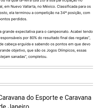
u na quarta-feira (dia 20) a sua participação no
, em Nuevo Vallarta, no México. Classificada para os
osto, ela terminou a competição na 34ª posição, com
pontos perdidos.
a grande expectativa para o campeonato. Acabei tendo
responsáveis por 80% do resultado final das regatas”,
m de cabeça erguida e sabendo os pontos em que devo
grande objetivo, que são os Jogos Olímpicos, essas
estejam sanadas”, completou.
 Caravana do Esporte e Caravana
de Janeiro