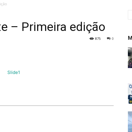
dição
e – Primeira edição
M
875
0