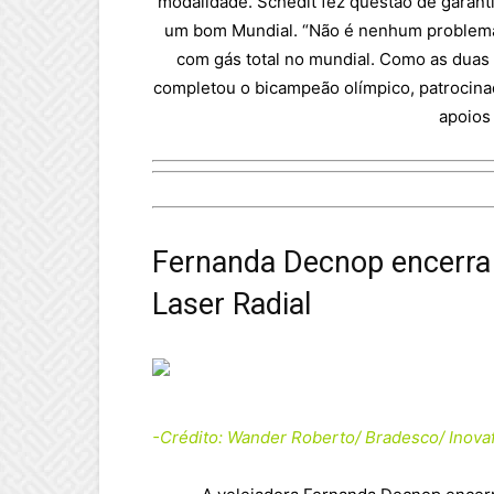
modalidade. Schedit fez questão de garanti
um bom Mundial. “Não é nenhum problema 
com gás total no mundial. Como as duas
completou o bicampeão olímpico, patrocinad
apoios
Fernanda Decnop encerra 
Laser Radial
-Crédito: Wander Roberto/ Bradesco/ Inova