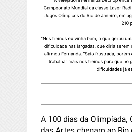
A velejadora Fernanda Decnop encerro
Campeonato Mundial da classe Laser Radial
Jogos Olímpicos do Rio de Janeiro, em ag
210 
“Nos treinos eu vinha bem, o que gerou um
dificuldade nas largadas, que diria serem 
afirmou Fernanda. “Saio frustrada, poré
trabalhar mais nos treinos para que no 
dificuldades já 
A 100 dias da Olimpíada,
das Artes chegam ao Rio 