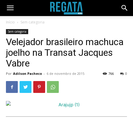
Início
Sem categoria
Sem categoria
Velejador brasileiro machuca
joelho na Transat Jacques
Vabre
Por
Adilson Pacheco
-
6 de novembro de 2015
766
0