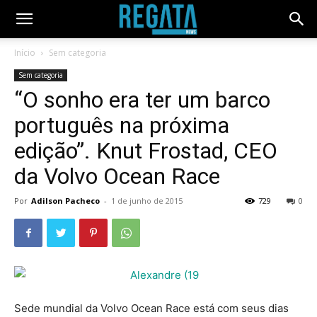
Início
Sem categoria
Sem categoria
“O sonho era ter um barco
português na próxima
edição”. Knut Frostad, CEO
da Volvo Ocean Race
Por
Adilson Pacheco
-
1 de junho de 2015
729
0
Sede mundial da Volvo Ocean Race está com seus dias