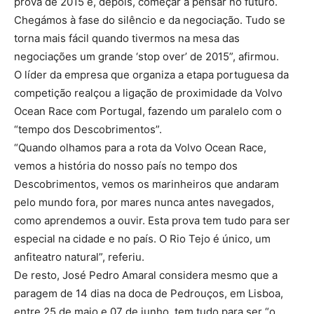
prova de 2015 e, depois, começar a pensar no futuro.
Chegámos à fase do silêncio e da negociação. Tudo se
torna mais fácil quando tivermos na mesa das
negociações um grande ‘stop over’ de 2015”, afirmou.
O líder da empresa que organiza a etapa portuguesa da
competição realçou a ligação de proximidade da Volvo
Ocean Race com Portugal, fazendo um paralelo com o
“tempo dos Descobrimentos”.
“Quando olhamos para a rota da Volvo Ocean Race,
vemos a história do nosso país no tempo dos
Descobrimentos, vemos os marinheiros que andaram
pelo mundo fora, por mares nunca antes navegados,
como aprendemos a ouvir. Esta prova tem tudo para ser
especial na cidade e no país. O Rio Tejo é único, um
anfiteatro natural”, referiu.
De resto, José Pedro Amaral considera mesmo que a
paragem de 14 dias na doca de Pedrouços, em Lisboa,
entre 25 de maio e 07 de junho, tem tudo para ser “o