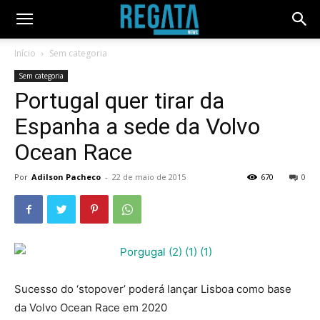
Início
Sem categoria
Sem categoria
Portugal quer tirar da
Espanha a sede da Volvo
Ocean Race
Por
Adilson Pacheco
-
22 de maio de 2015
670
0
Sucesso do ‘stopover’ poderá lançar Lisboa como base
da Volvo Ocean Race em 2020