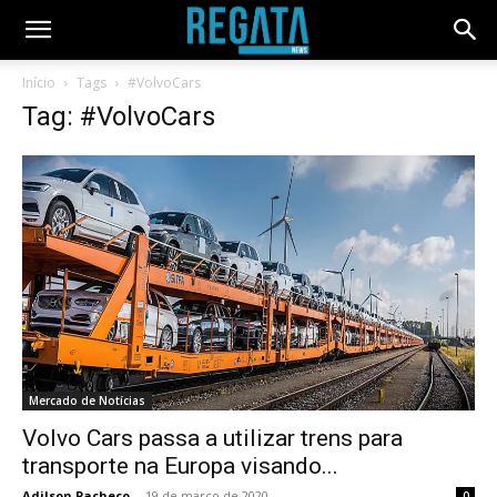
Início
Tags
#VolvoCars
Tag: #VolvoCars
Mercado de Notícias
Volvo Cars passa a utilizar trens para
transporte na Europa visando...
Adilson Pacheco
-
19 de março de 2020
0