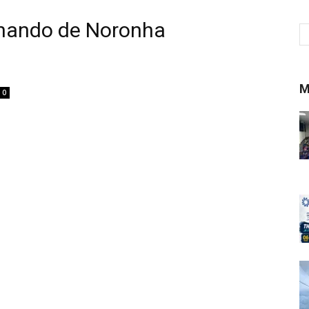
rnando de Noronha
M
0