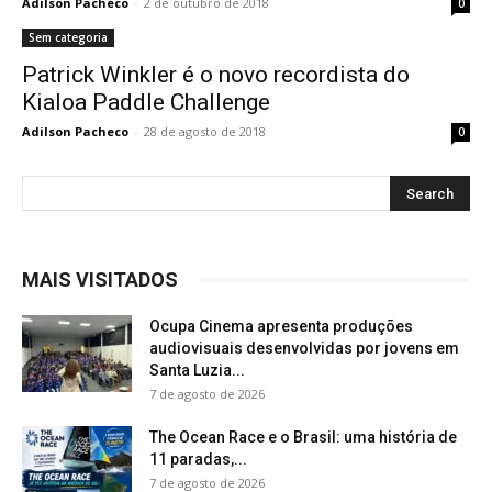
Adilson Pacheco
-
2 de outubro de 2018
0
Sem categoria
Patrick Winkler é o novo recordista do
Kialoa Paddle Challenge
Adilson Pacheco
-
28 de agosto de 2018
0
MAIS VISITADOS
Ocupa Cinema apresenta produções
audiovisuais desenvolvidas por jovens em
Santa Luzia...
7 de agosto de 2026
The Ocean Race e o Brasil: uma história de
11 paradas,...
7 de agosto de 2026