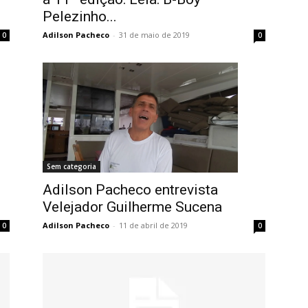
Pelezinho...
Adilson Pacheco
-
31 de maio de 2019
0
0
Sem categoria
Adilson Pacheco entrevista
Velejador Guilherme Sucena
Adilson Pacheco
-
11 de abril de 2019
0
0