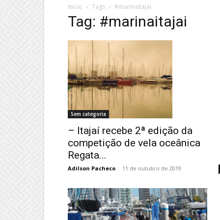
Início
Tags
#marinaitajai
Tag: #marinaitajai
Sem categoria
– Itajaí recebe 2ª edição da
competição de vela oceânica
Regata...
Adilson Pacheco
-
11 de outubro de 2019