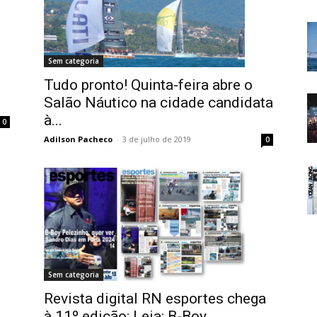
Sem categoria
Tudo pronto! Quinta-feira abre o
Salão Náutico na cidade candidata
à...
0
Adilson Pacheco
-
3 de julho de 2019
0
Sem categoria
Revista digital RN esportes chega
à 11º edição: Leia: B-Boy