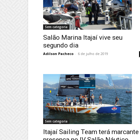
Sem categoria
Salão Marina Itajaí vive seu
segundo dia
Adilson Pacheco
-
6 de julho de 2019
Sem categoria
Itajaí Sailing Team terá marcante
presença no IV Salão Náutico