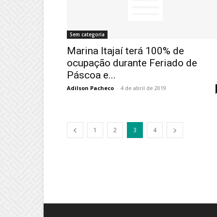
Sem categoria
Marina Itajaí terá 100% de
ocupação durante Feriado de
Páscoa e...
Adilson Pacheco
-
4 de abril de 2019
1
2
3
4