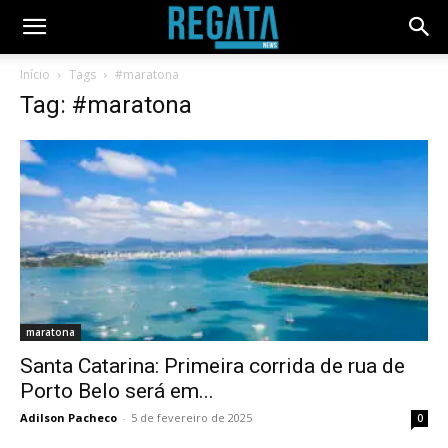
Início
Tags
#maratona
Tag: #maratona
maratona
Santa Catarina: Primeira corrida de rua de
Porto Belo será em...
Adilson Pacheco
-
5 de fevereiro de 2025
0