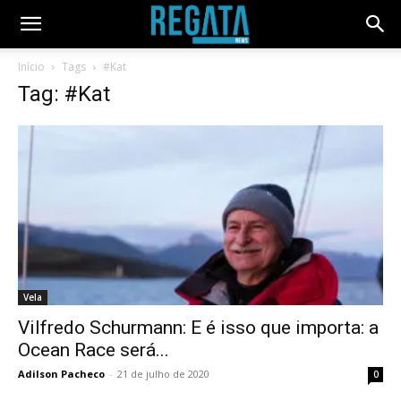
Início
Tags
#Kat
Tag: #Kat
Vela
Vilfredo Schurmann: E é isso que importa: a
Ocean Race será...
Adilson Pacheco
-
21 de julho de 2020
0