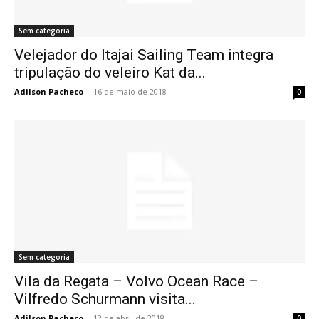
Sem categoria
Velejador do Itajai Sailing Team integra
tripulação do veleiro Kat da...
Adilson Pacheco
-
16 de maio de 2018
0
Sem categoria
Vila da Regata – Volvo Ocean Race –
Vilfredo Schurmann visita...
Adilson Pacheco
-
12 de abril de 2018
0