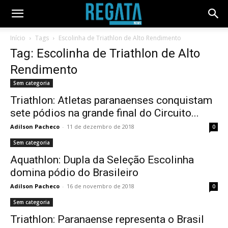
Início
Tags
Escolinha de Triathlon de Alto Rendimento
Tag: Escolinha de Triathlon de Alto
Rendimento
Sem categoria
Triathlon: Atletas paranaenses conquistam
sete pódios na grande final do Circuito...
Adilson Pacheco
-
11 de dezembro de 2018
0
Sem categoria
Aquathlon: Dupla da Seleção Escolinha
domina pódio do Brasileiro
Adilson Pacheco
-
16 de novembro de 2018
0
Sem categoria
Triathlon: Paranaense representa o Brasil