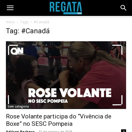
Início
Tags
#Canadá
Tag: #Canadá
Sem categoria
Rose Volante participa do “Vivência de
Boxe” no SESC Pompeia
Adilson Pacheco
-
22 de janeiro de 2019
0