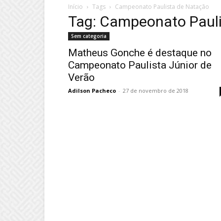
Início
Tags
Campeonato Paulista de Natação
Tag: Campeonato Paul
Sem categoria
Matheus Gonche é destaque no
Campeonato Paulista Júnior de
Verão
Adilson Pacheco
-
27 de novembro de 2018