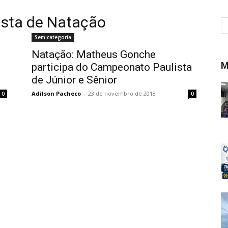
ista de Natação
Sem categoria
Natação: Matheus Gonche
M
participa do Campeonato Paulista
de Júnior e Sênior
Adilson Pacheco
-
23 de novembro de 2018
0
0