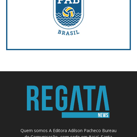
Quem somos A Editora Adilson Pacheco Bureau
de Comunicação, com sede em Itajaí, Santa