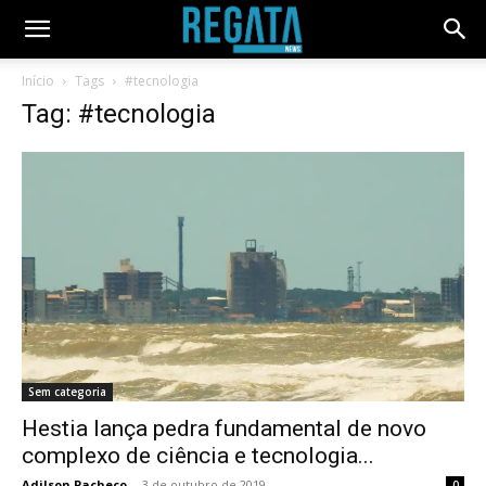
Início
Tags
#tecnologia
Tag: #tecnologia
Sem categoria
Hestia lança pedra fundamental de novo
complexo de ciência e tecnologia...
Adilson Pacheco
-
3 de outubro de 2019
0