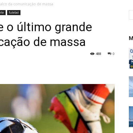
palco da comunicação de massa
rte
futebol
 o último grande
cação de massa
M
488
0