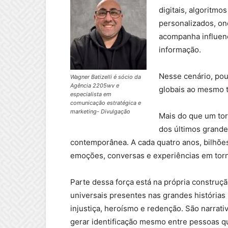
digitais, algoritmo
personalizados, o
acompanha influenc
informação.
Nesse cenário, po
Wagner Batizelli é sócio da
Agência 2205wv e
globais ao mesmo 
especialista em
comunicação estratégica e
marketing- Divulgação
Mais do que um tor
dos últimos grand
contemporânea. A cada quatro anos, bilhões
emoções, conversas e experiências em to
Parte dessa força está na própria construç
universais presentes nas grandes histórias
injustiça, heroísmo e redenção. São narrat
gerar identificação mesmo entre pessoas 