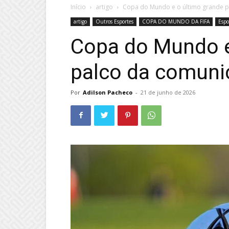
Início
artigo
Copa do Mundo e o último grande 
artigo
Outros Esportes
COPA DO MUNDO DA FIFA
Espo
Copa do Mundo e
palco da comuni
Por
Adilson Pacheco
-
21 de junho de 2026