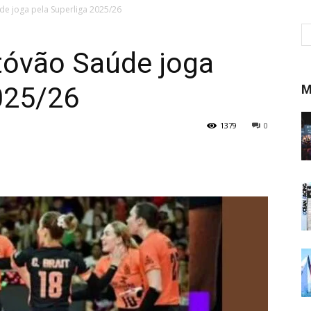
de joga pela Superliga 2025/26
tóvão Saúde joga
025/26
M
1379
0