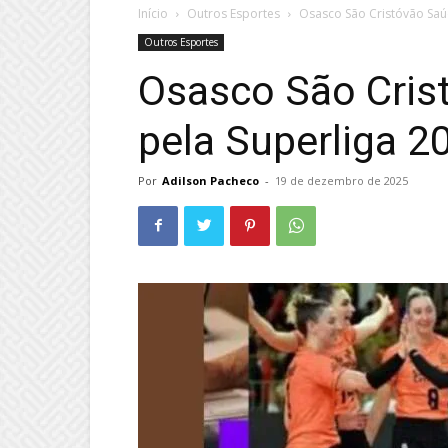
Início
Outros Esportes
Osasco São Cristóvão Saú
Outros Esportes
Osasco São Cris
pela Superliga 2
Por
Adilson Pacheco
-
19 de dezembro de 2025