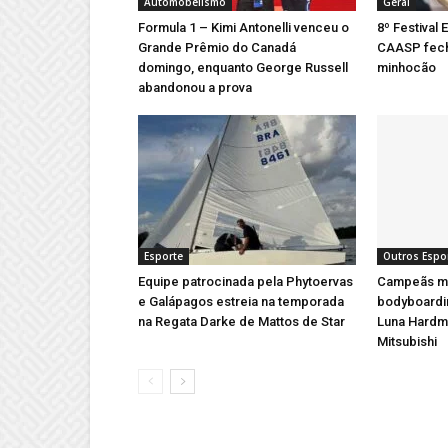
Automobelismo
Geral
Formula 1 – Kimi Antonelli venceu o
8º Festival 
Grande Prêmio do Canadá
CAASP fech
domingo, enquanto George Russell
minhocão
abandonou a prova
Esporte
Outros Espo
Equipe patrocinada pela Phytoervas
Campeãs mu
e Galápagos estreia na temporada
bodyboardi
na Regata Darke de Mattos de Star
Luna Hardm
Mitsubishi