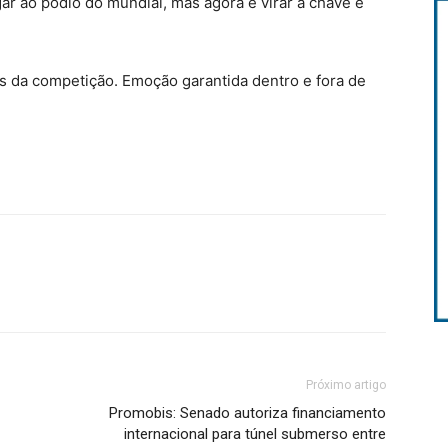
gar ao pódio do mundial, mas agora é virar a chave e
os da competição. Emoção garantida dentro e fora de
Próximo artigo
Promobis: Senado autoriza financiamento
internacional para túnel submerso entre