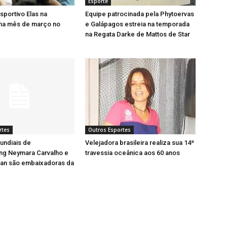
Esporte
Esportivo Elas na
Equipe patrocinada pela Phytoervas
a mês de março no
e Galápagos estreia na temporada
na Regata Darke de Mattos de Star
rtes
Outros Esportes
ndiais de
Velejadora brasileira realiza sua 14ª
ng Neymara Carvalho e
travessia oceânica aos 60 anos
an são embaixadoras da