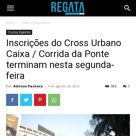
Início
Outros Esportes
Outros Esportes
Inscrições do Cross Urbano
Caixa / Corrida da Ponte
terminam nesta segunda-
feira
Por
Adilson Pacheco
-
4 de agosto de 2025
306
0