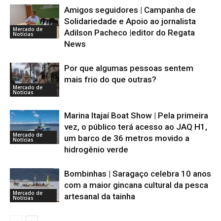
Amigos seguidores | Campanha de
Solidariedade e Apoio ao jornalista
Mercado de
Adilson Pacheco |editor do Regata
Notícias
News
Por que algumas pessoas sentem
mais frio do que outras?
Mercado de
Notícias
Marina Itajaí Boat Show | Pela primeira
vez, o público terá acesso ao JAQ H1,
Mercado de
um barco de 36 metros movido a
Notícias
hidrogênio verde
Bombinhas | Saragaço celebra 10 anos
com a maior gincana cultural da pesca
Mercado de
artesanal da tainha
Notícias