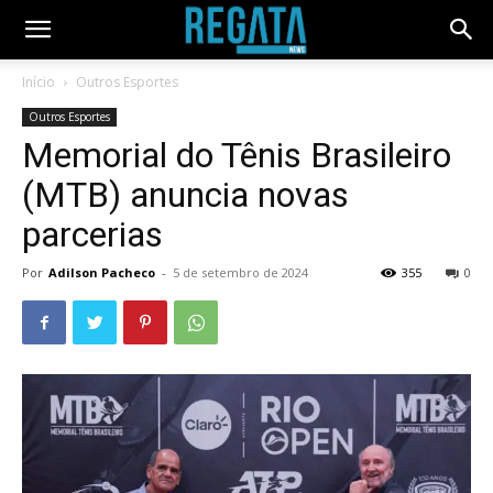
Início
Outros Esportes
Outros Esportes
Memorial do Tênis Brasileiro
(MTB) anuncia novas
parcerias
Por
Adilson Pacheco
-
5 de setembro de 2024
355
0