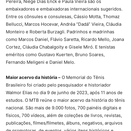
Pereira, Niége Dias Enck e Paula Vieira são os
embaixadores e embaixadoras internacionais sugeridos.
Entre os cônsules e consulesas, Cássio Motta, Thomaz
Bellucci, Marcos Hocevar, Andréa “Dadá” Vieira, Cláudia
Monteiro e Roberta Burzagli. Padrinhos e madrinhas
como Marcos Daniel, Flávio Saretta, Ricardo Mello, Joana
Cortez, Cláudia Chabalgoity e Gisele Miró. E tenistas
eméritos como Gustavo Kuerten, Bruno Soares,
Fernando Meligeni e Daniel Melo.
Maior acervo da história –
O Memorial do Tênis
Brasileiro foi criado pelo pesquisador e historiador
Walmor Elias no dia 9 de junho de 2023, após 11 anos de
estudos. O MTB reúne o maior acervo da história do tênis
nacional. São mais de 9.000 fotos, 700 painéis digitais e
físicos, 700 vídeos, além de coleções de livros, revistas,
publicações, filmes/filmetes, álbuns, negativos, arquivos
de promotoras, de eventos, vários itens históricos e