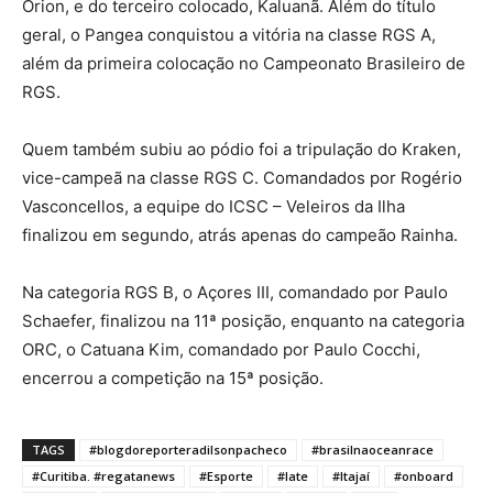
Orion, e do terceiro colocado, Kaluanã. Além do título
geral, o Pangea conquistou a vitória na classe RGS A,
além da primeira colocação no Campeonato Brasileiro de
RGS.
Quem também subiu ao pódio foi a tripulação do Kraken,
vice-campeã na classe RGS C. Comandados por Rogério
Vasconcellos, a equipe do ICSC – Veleiros da Ilha
finalizou em segundo, atrás apenas do campeão Rainha.
Na categoria RGS B, o Açores III, comandado por Paulo
Schaefer, finalizou na 11ª posição, enquanto na categoria
ORC, o Catuana Kim, comandado por Paulo Cocchi,
encerrou a competição na 15ª posição.
TAGS
#blogdoreporteradilsonpacheco
#brasilnaoceanrace
#Curitiba. #regatanews
#Esporte
#Iate
#Itajaí
#onboard