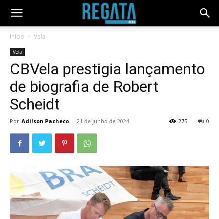
Início
Vela
Vela
CBVela prestigia lançamento
de biografia de Robert
Scheidt
Por
Adilson Pacheco
-
21 de junho de 2024
275
0