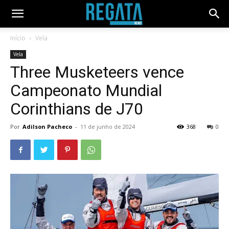
Início
Vela
Vela
Three Musketeers vence
Campeonato Mundial
Corinthians de J70
Por
Adilson Pacheco
-
11 de junho de 2024
368
0