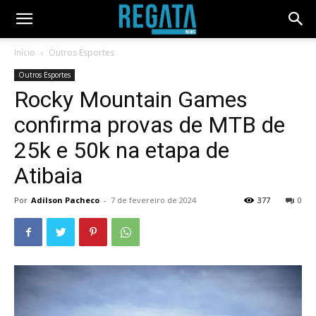
Início
Outros Esportes
Outros Esportes
Rocky Mountain Games
confirma provas de MTB de
25k e 50k na etapa de
Atibaia
Por
Adilson Pacheco
-
7 de fevereiro de 2024
377
0