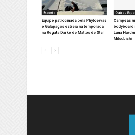
Esporte
Outros Espo
Equipe patrocinada pela Phytoervas
Campeãs mu
e Galápagos estreia na temporada
bodyboardi
na Regata Darke de Mattos de Star
Luna Hardm
Mitsubishi