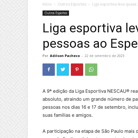
Início
Outros Esportes
Liga esportiva leva quase
Outros Esportes
Liga esportiva l
pessoas ao Espe
Por
Adilson Pacheco
-
22 de setembro de 2023
A 9ª edição da Liga Esportiva NESCAU® rea
absoluto, atraindo um grande número de pa
pessoas nos dias 16 e 17 de setembro, inc
suas famílias e amigos.
A participação na etapa de São Paulo mais