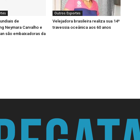
rtes
Outros Esportes
ndiais de
Velejadora brasileira realiza sua 14ª
ng Neymara Carvalho e
travessia oceânica aos 60 anos
an são embaixadoras da