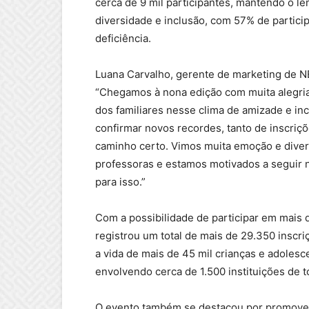
cerca de 9 mil participantes, mantendo o 
diversidade e inclusão, com 57% de partic
deficiência.
Luana Carvalho, gerente de marketing de N
“Chegamos à nona edição com muita alegria.
dos familiares nesse clima de amizade e inc
confirmar novos recordes, tanto de inscri
caminho certo. Vimos muita emoção e divers
professoras e estamos motivados a seguir n
para isso.”
Com a possibilidade de participar em mais
registrou um total de mais de 29.350 inscr
a vida de mais de 45 mil crianças e adolesc
envolvendo cerca de 1.500 instituições de t
O evento também se destacou por promover 