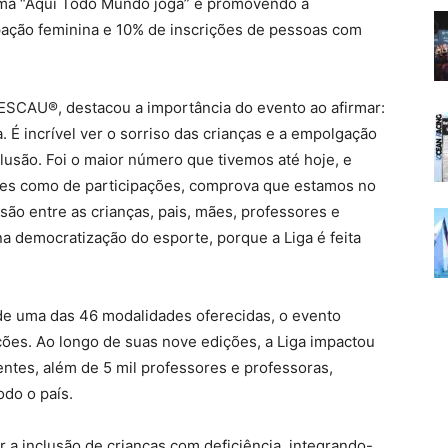
lema “Aqui Todo Mundo joga” e promovendo a
ipação feminina e 10% de inscrições de pessoas com
ESCAU®, destacou a importância do evento ao afirmar:
 É incrível ver o sorriso das crianças e a empolgação
lusão. Foi o maior número que tivemos até hoje, e
ções como de participações, comprova que estamos no
ão entre as crianças, pais, mães, professores e
a democratização do esporte, porque a Liga é feita
 de uma das 46 modalidades oferecidas, o evento
ições. Ao longo de suas nove edições, a Liga impactou
entes, além de 5 mil professores e professoras,
odo o país.
a inclusão de crianças com deficiência, integrando-