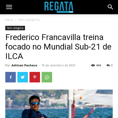
Início
Sem categoria
Sem categoria
Frederico Francavilla treina
focado no Mundial Sub-21 de
ILCA
Por
Adilson Pacheco
-
19 de setembro de 2023
444
0