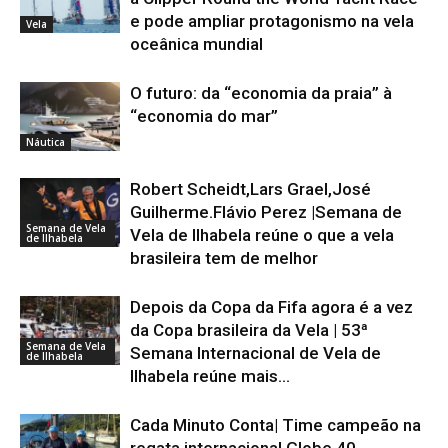
e pode ampliar protagonismo na vela
Vela
oceânica mundial
O futuro: da “economia da praia” à
“economia do mar”
Náutica
Robert Scheidt,Lars Grael,José
Guilherme.Flávio Perez |Semana de
Semana de Vela
Vela de Ilhabela reúne o que a vela
de Ilhabela
brasileira tem de melhor
Depois da Copa da Fifa agora é a vez
da Copa brasileira da Vela | 53ª
Semana de Vela
Semana Internacional de Vela de
de Ilhabela
Ilhabela reúne mais...
Cada Minuto Conta| Time campeão na
regata internacional Globe 40