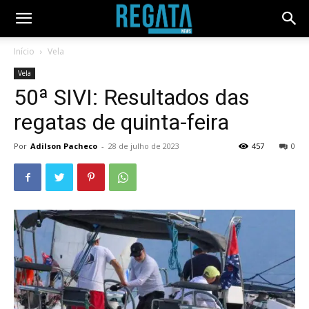
Início
Vela
Vela
50ª SIVI: Resultados das
regatas de quinta-feira
Por
Adilson Pacheco
-
28 de julho de 2023
457
0