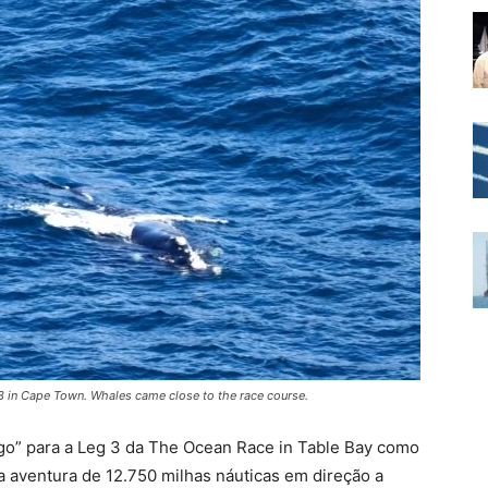
3 in Cape Town. Whales came close to the race course.
p-go” para a Leg 3 da The Ocean Race in Table Bay como
a aventura de 12.750 milhas náuticas em direção a