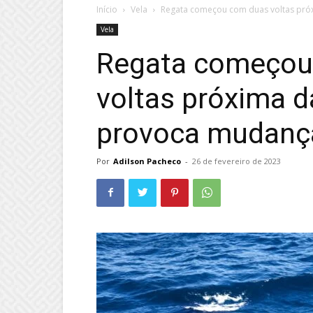
Início
Vela
Regata começou com duas voltas pró
Vela
Regata começou
voltas próxima d
provoca mudanç
Por
Adilson Pacheco
-
26 de fevereiro de 2023