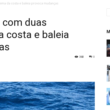
xima da costa e baleia provoca mudanças
 com duas
a costa e baleia
M
as
368
0