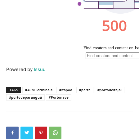
Powered by
Issuu
TAGS
#APMTerminals
#itapoa
#porto
#portodeitajai
#portodeparanguá
#Portonave