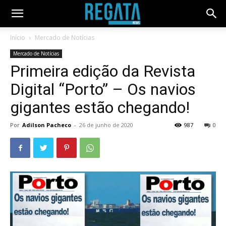
Início
Mercado de Notícias
Mercado de Notícias
Primeira edição da Revista
Digital “Porto” – Os navios
gigantes estão chegando!
Por
Adilson Pacheco
-
26 de junho de 2020
987
0