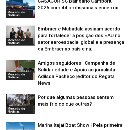
CASACOR SC Balneário Camboriú
2026 com 44 profissionais encerrou
Mercado de
Notícias
Embraer e Mubadala assinam acordo
para fortalecer a posição dos EAU no
Mercado de
setor aeroespacial global e a presença
Notícias
da Embraer no país e na...
Amigos seguidores | Campanha de
Solidariedade e Apoio ao jornalista
Mercado de
Adilson Pacheco |editor do Regata
Notícias
News
Por que algumas pessoas sentem
mais frio do que outras?
Mercado de
Notícias
Marina Itajaí Boat Show | Pela primeira