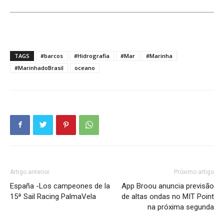
TAGS
#barcos
#Hidrografia
#Mar
#Marinha
#MarinhadoBrasil
oceano
Artigo anterior
Próximo artigo
España -Los campeones de la
App Broou anuncia previsão
15ª Sail Racing PalmaVela
de altas ondas no MIT Point
na próxima segunda