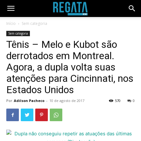
Início
Sem categoria
Sem categoria
Tênis – Melo e Kubot são
derrotados em Montreal.
Agora, a dupla volta suas
atenções para Cincinnati, nos
Estados Unidos
Por
Adilson Pacheco
-
10 de agosto de 2017
570
0