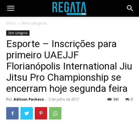
Início
Sem categoria
Sem categoria
Esporte – Inscrições para
primeiro UAEJJF
Florianópolis International Jiu
Jitsu Pro Championship se
encerram hoje segunda feira
Por
Adilson Pacheco
-
3 de julho de 2017
541
0