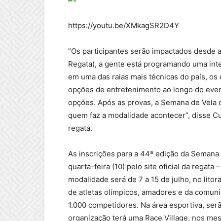
https://youtu.be/XMkagSR2D4Y
”Os participantes serão impactados desde a 
Regata), a gente está programando uma inte
em uma das raias mais técnicas do país, o
opções de entretenimento ao longo do event
opções. Após as provas, a Semana de Vela d
quem faz a modalidade acontecer”, disse C
regata.
As inscrições para a 44ª edição da Semana 
quarta-feira (10) pelo site oficial da regat
modalidade será de 7 a 15 de julho, no litor
de atletas olímpicos, amadores e da comuni
1.000 competidores. Na área esportiva, ser
organização terá uma Race Village, nos me