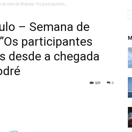
de Vela de Ilhabela: ”Os participantes...
ulo – Semana de
 ”Os participantes
M
s desde a chegada
odré
629
0