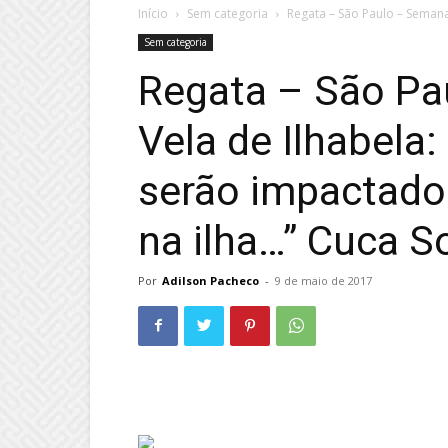
Início
Sem categoria
Regata – São Paulo – Semana 
Sem categoria
Regata – São Pa
Vela de Ilhabela:
serão impactado
na ilha…” Cuca S
Por
Adilson Pacheco
-
9 de maio de 2017