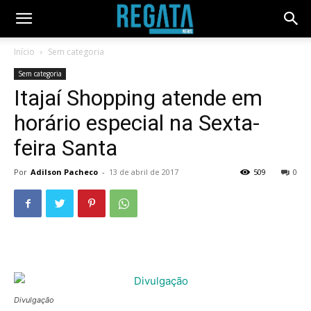
Início
Sem categoria
Sem categoria
Itajaí Shopping atende em
horário especial na Sexta-
feira Santa
Por
Adilson Pacheco
-
13 de abril de 2017
509
0
Divulgação