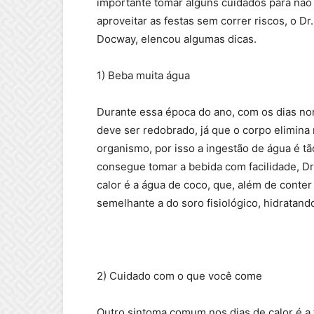
importante tomar alguns cuidados para não
aproveitar as festas sem correr riscos, o D
Docway, elencou algumas dicas.
1) Beba muita água
Durante essa época do ano, com os dias no
deve ser redobrado, já que o corpo elimina
organismo, por isso a ingestão de água é t
consegue tomar a bebida com facilidade, Dr.
calor é a água de coco, que, além de conte
semelhante a do soro fisiológico, hidratand
2) Cuidado com o que você come
Outro sintoma comum nos dias de calor é a 