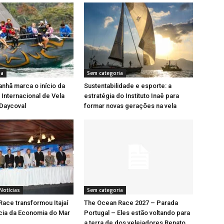
ia
Sem categoria
nhã marca o início da
Sustentabilidade e esporte: a
Internacional de Vela
estratégia do Instituto Inaê para
 Daycoval
formar novas gerações na vela
Notícias
Sem categoria
ace transformou Itajaí
The Ocean Race 2027 – Parada
cia da Economia do Mar
Portugal – Eles estão voltando para
a terra de dos velejadores Renato