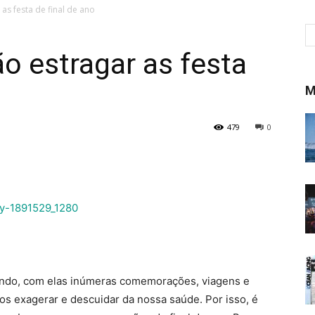
as festa de final de ano
o estragar as festa
M
479
0
ando, com elas inúmeras comemorações, viagens e
os exagerar e descuidar da nossa saúde. Por isso, é