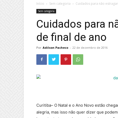
Início
Sem categoria
Cuidados para não estragar 
Sem categoria
Cuidados para nã
de final de ano
Por
Adilson Pacheco
-
22 de dezembro de 2016
Curitiba– O Natal e o Ano Novo estão cheg
alegria, mas isso não quer dizer que podem