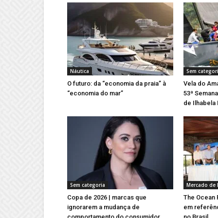
Náutica
Sem categor
O futuro: da “economia da praia” à
Vela do Ama
“economia do mar”
53ª Semana 
de Ilhabela
Sem categoria
Mercado de 
Copa de 2026 | marcas que
The Ocean R
ignorarem a mudança de
em referên
comportamento do consumidor
no Brasil