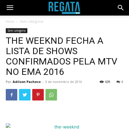
Início
Sem categoria
Sem categoria
THE WEEKND FECHA A
LISTA DE SHOWS
CONFIRMADOS PELA MTV
NO EMA 2016
Por
Adilson Pacheco
-
3 de novembro de 2016
639
0