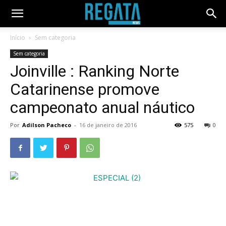
Início
Sem categoria
Sem categoria
Joinville : Ranking Norte
Catarinense promove
campeonato anual náutico
Por
Adilson Pacheco
-
16 de janeiro de 2016
575
0