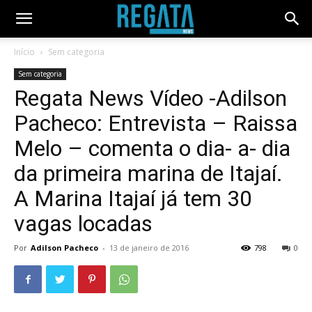
Início
Sem categoria
Sem categoria
Regata News Vídeo -Adilson
Pacheco: Entrevista – Raissa
Melo – comenta o dia- a- dia
da primeira marina de Itajaí.
A Marina Itajaí já tem 30
vagas locadas
Por
Adilson Pacheco
-
13 de janeiro de 2016
798
0